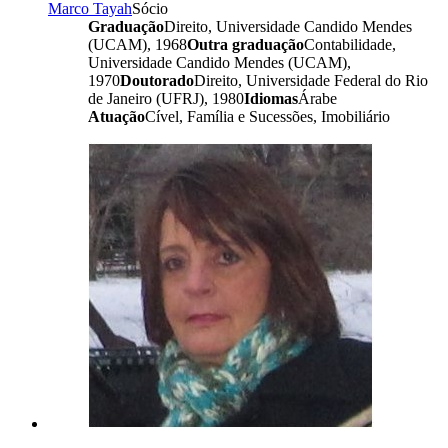
Marco Tayah
Sócio
Graduação
Direito, Universidade Candido Mendes
(UCAM), 1968
Outra graduação
Contabilidade,
Universidade Candido Mendes (UCAM),
1970
Doutorado
Direito, Universidade Federal do Rio
de Janeiro (UFRJ), 1980
Idiomas
Árabe
Atuação
Cível, Família e Sucessões, Imobiliário