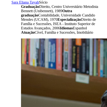
Sara Eliana Tayah
Sócio
Graduação
Direito, Centro Universitário Metodista
Bennett (Unibennett), 1989
Outra
graduação
Contabilidade, Universidade Candido
Mendes (UCAM), 1970
Especialização
Direito de
Família e Sucessões, ISEA - Instituto Superior de
Estudos Avançados, 2006
Idiomas
Espanhol
Atuação
Cível, Família e Sucessões, Imobiliário