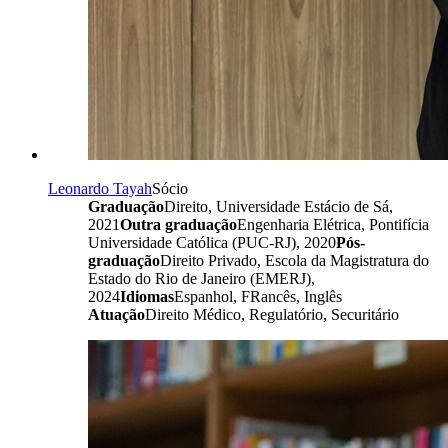
Leonardo Tayah
Sócio
Graduação
Direito, Universidade Estácio de Sá,
2021
Outra graduação
Engenharia Elétrica, Pontifícia
Universidade Católica (PUC-RJ), 2020
Pós-
graduação
Direito Privado, Escola da Magistratura do
Estado do Rio de Janeiro (EMERJ),
2024
Idiomas
Espanhol, FRancês, Inglês
Atuação
Direito Médico, Regulatório, Securitário