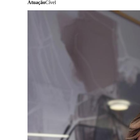
Atuação
Cível