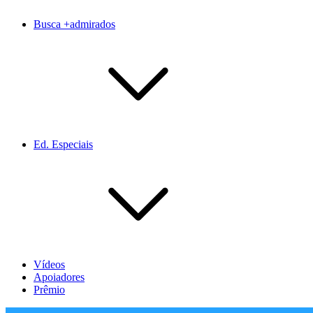
Busca +admirados
Ed. Especiais
Vídeos
Apoiadores
Prêmio