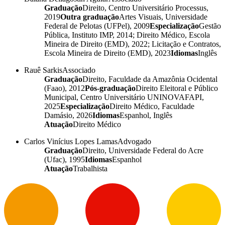
Graduação
Direito, Centro Universitário Processus,
2019
Outra graduação
Artes Visuais, Universidade
Federal de Pelotas (UFPel), 2009
Especialização
Gestão
Pública, Instituto IMP, 2014; Direito Médico, Escola
Mineira de Direito (EMD), 2022; Licitação e Contratos,
Escola Mineira de Direito (EMD), 2023
Idiomas
Inglês
Rauê Sarkis
Associado
Graduação
Direito, Faculdade da Amazônia Ocidental
(Faao), 2012
Pós-graduação
Direito Eleitoral e Público
Municipal, Centro Universitário UNINOVAFAPI,
2025
Especialização
Direito Médico, Faculdade
Damásio, 2026
Idiomas
Espanhol, Inglês
Atuação
Direito Médico
Carlos Vinícius Lopes Lamas
Advogado
Graduação
Direito, Universidade Federal do Acre
(Ufac), 1995
Idiomas
Espanhol
Atuação
Trabalhista