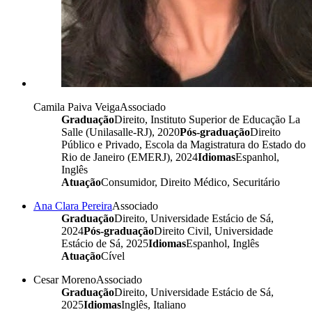
Camila Paiva Veiga
Associado
Graduação
Direito, Instituto Superior de Educação La
Salle (Unilasalle-RJ), 2020
Pós-graduação
Direito
Público e Privado, Escola da Magistratura do Estado do
Rio de Janeiro (EMERJ), 2024
Idiomas
Espanhol,
Inglês
Atuação
Consumidor, Direito Médico, Securitário
Ana Clara Pereira
Associado
Graduação
Direito, Universidade Estácio de Sá,
2024
Pós-graduação
Direito Civil, Universidade
Estácio de Sá, 2025
Idiomas
Espanhol, Inglês
Atuação
Cível
Cesar Moreno
Associado
Graduação
Direito, Universidade Estácio de Sá,
2025
Idiomas
Inglês, Italiano