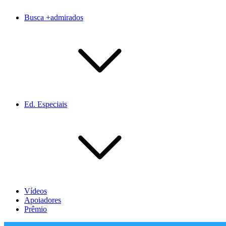
Busca +admirados
Ed. Especiais
Vídeos
Apoiadores
Prêmio