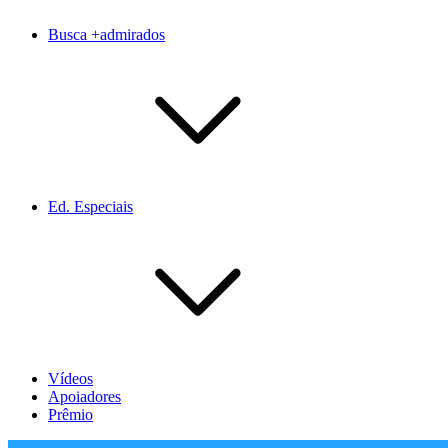
Busca +admirados
Ed. Especiais
Vídeos
Apoiadores
Prêmio