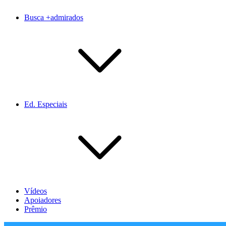
Busca +admirados
Ed. Especiais
Vídeos
Apoiadores
Prêmio