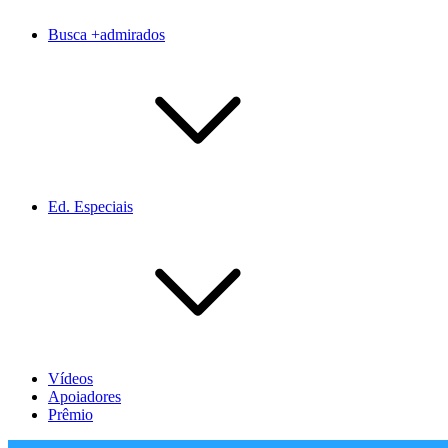
Busca +admirados
Ed. Especiais
Vídeos
Apoiadores
Prêmio