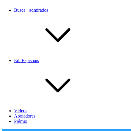
Busca +admirados
Ed. Especiais
Vídeos
Apoiadores
Prêmio