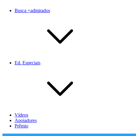
Busca +admirados
Ed. Especiais
Vídeos
Apoiadores
Prêmio