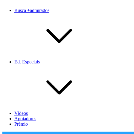
Busca +admirados
Ed. Especiais
Vídeos
Apoiadores
Prêmio