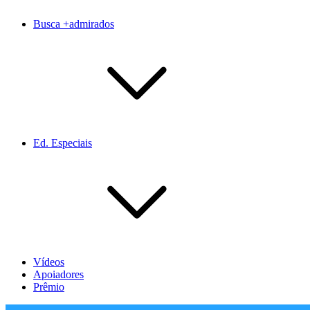
Busca +admirados
Ed. Especiais
Vídeos
Apoiadores
Prêmio