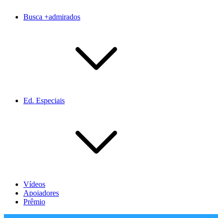
Busca +admirados
Ed. Especiais
Vídeos
Apoiadores
Prêmio