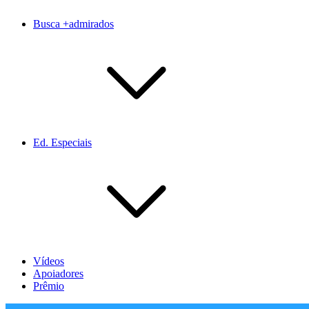
Busca +admirados
Ed. Especiais
Vídeos
Apoiadores
Prêmio