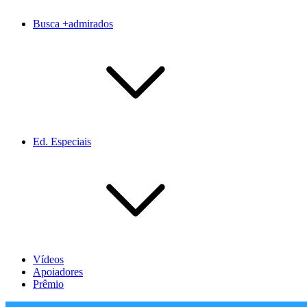
Busca +admirados
Ed. Especiais
Vídeos
Apoiadores
Prêmio