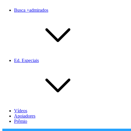
Busca +admirados
Ed. Especiais
Vídeos
Apoiadores
Prêmio