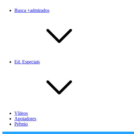
Busca +admirados
Ed. Especiais
Vídeos
Apoiadores
Prêmio