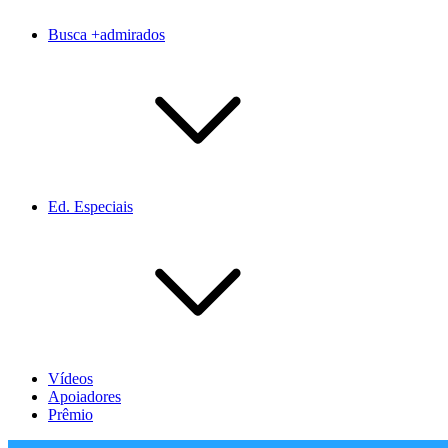
Busca +admirados
Ed. Especiais
Vídeos
Apoiadores
Prêmio