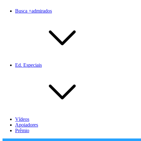
Busca +admirados
Ed. Especiais
Vídeos
Apoiadores
Prêmio