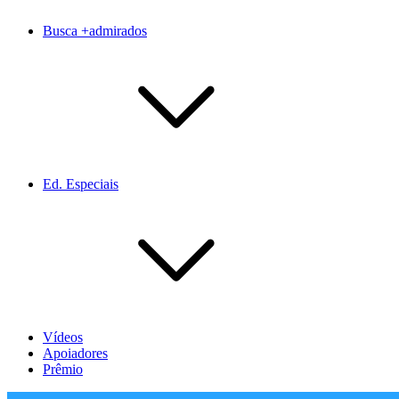
Busca +admirados
Ed. Especiais
Vídeos
Apoiadores
Prêmio