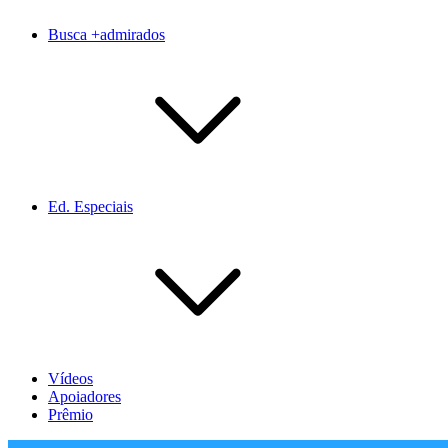
Busca +admirados
Ed. Especiais
Vídeos
Apoiadores
Prêmio