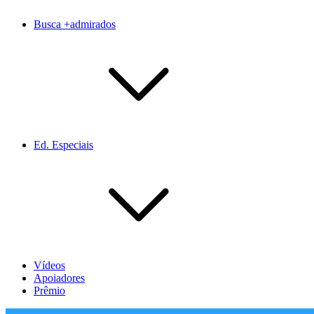
Busca +admirados
Ed. Especiais
Vídeos
Apoiadores
Prêmio