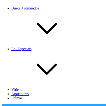
Busca +admirados
Ed. Especiais
Vídeos
Apoiadores
Prêmio