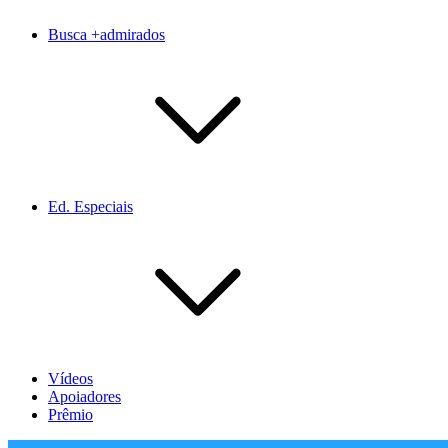
Busca +admirados
Ed. Especiais
Vídeos
Apoiadores
Prêmio