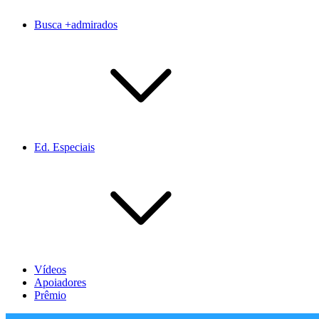
Busca +admirados
Ed. Especiais
Vídeos
Apoiadores
Prêmio