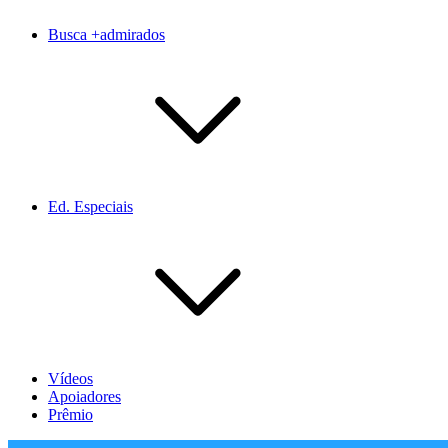
Busca +admirados
Ed. Especiais
Vídeos
Apoiadores
Prêmio