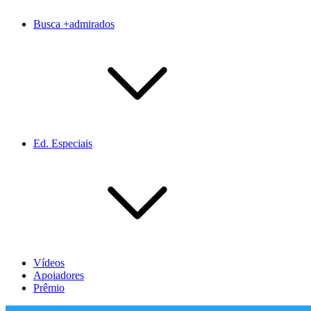
Busca +admirados
Ed. Especiais
Vídeos
Apoiadores
Prêmio