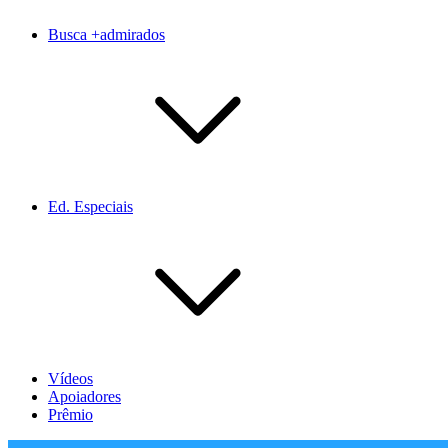
Busca +admirados
Ed. Especiais
Vídeos
Apoiadores
Prêmio