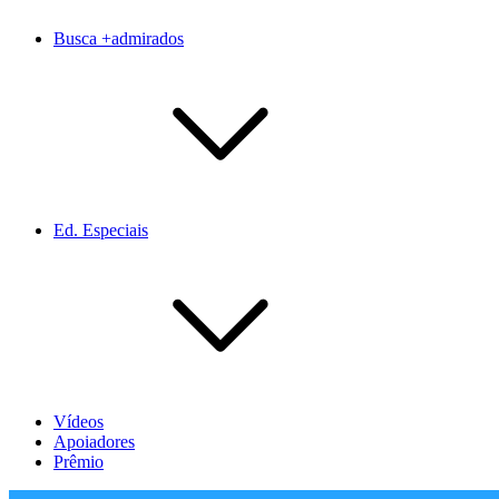
Busca +admirados
Ed. Especiais
Vídeos
Apoiadores
Prêmio