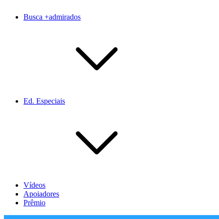
Busca +admirados
Ed. Especiais
Vídeos
Apoiadores
Prêmio