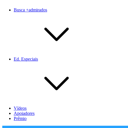
Busca +admirados
Ed. Especiais
Vídeos
Apoiadores
Prêmio