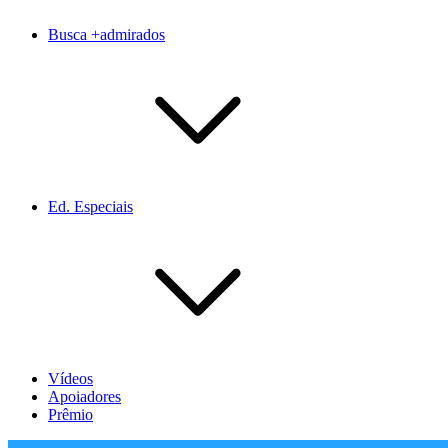
Busca +admirados
Ed. Especiais
Vídeos
Apoiadores
Prêmio