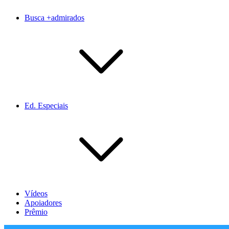
Busca +admirados
Ed. Especiais
Vídeos
Apoiadores
Prêmio