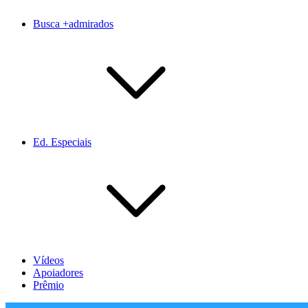
Busca +admirados
Ed. Especiais
Vídeos
Apoiadores
Prêmio