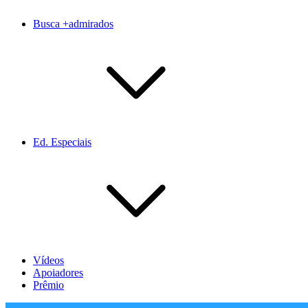
Busca +admirados
Ed. Especiais
Vídeos
Apoiadores
Prêmio