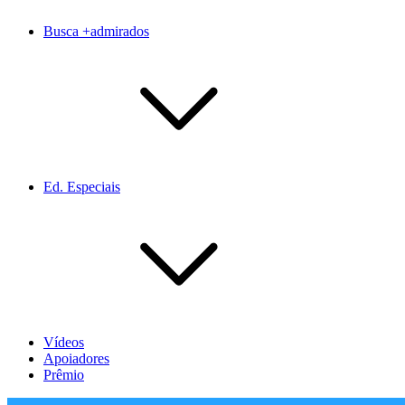
Busca +admirados
Ed. Especiais
Vídeos
Apoiadores
Prêmio