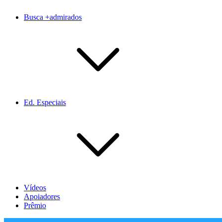
Busca +admirados
Ed. Especiais
Vídeos
Apoiadores
Prêmio