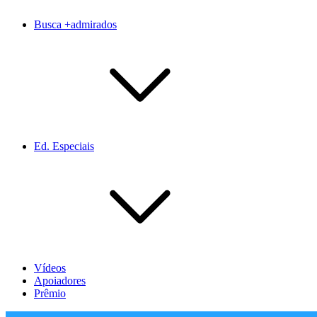
Busca +admirados
Ed. Especiais
Vídeos
Apoiadores
Prêmio