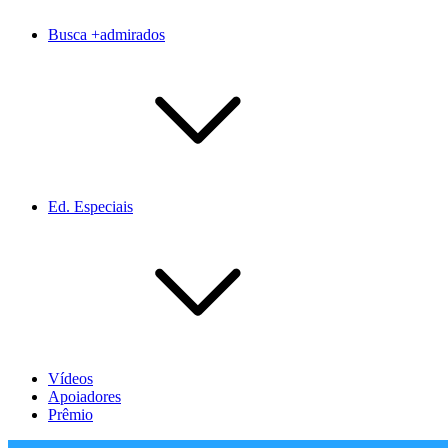
Busca +admirados
Ed. Especiais
Vídeos
Apoiadores
Prêmio