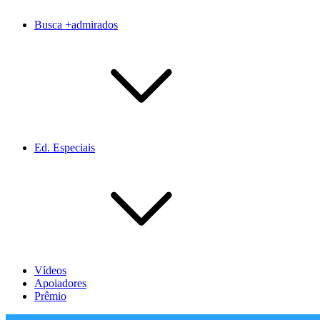
Busca +admirados
Ed. Especiais
Vídeos
Apoiadores
Prêmio