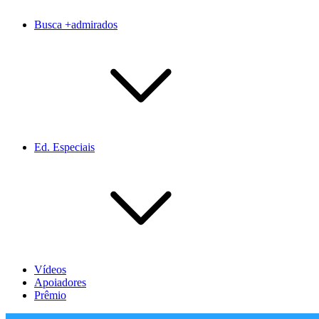
Busca +admirados
Ed. Especiais
Vídeos
Apoiadores
Prêmio