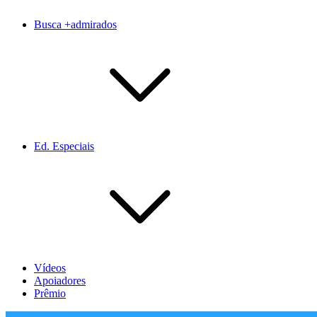
Busca +admirados
Ed. Especiais
Vídeos
Apoiadores
Prêmio