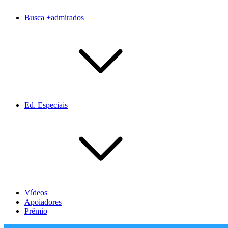
Busca +admirados
Ed. Especiais
Vídeos
Apoiadores
Prêmio