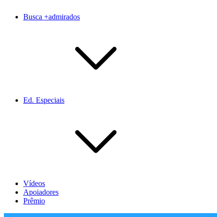
Busca +admirados
Ed. Especiais
Vídeos
Apoiadores
Prêmio