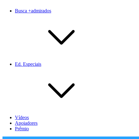
Busca +admirados
Ed. Especiais
Vídeos
Apoiadores
Prêmio