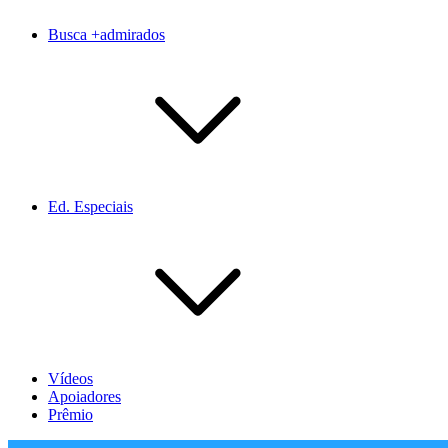
Busca +admirados
Ed. Especiais
Vídeos
Apoiadores
Prêmio