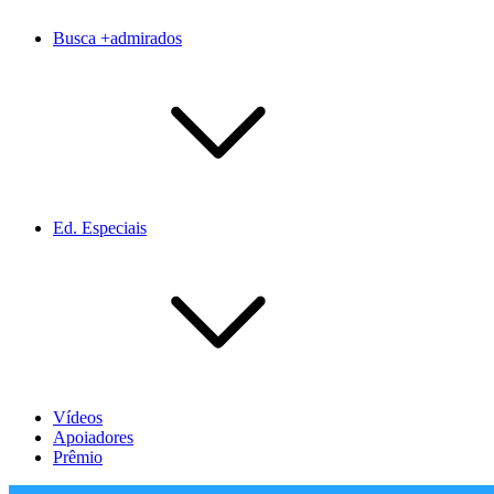
Busca +admirados
Ed. Especiais
Vídeos
Apoiadores
Prêmio