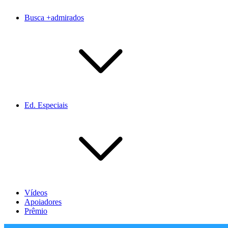
Busca +admirados
Ed. Especiais
Vídeos
Apoiadores
Prêmio