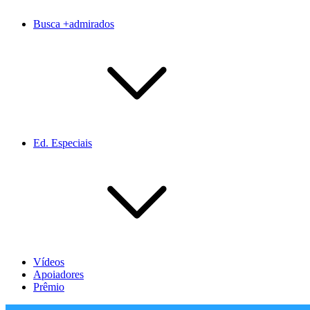
Busca +admirados
Ed. Especiais
Vídeos
Apoiadores
Prêmio