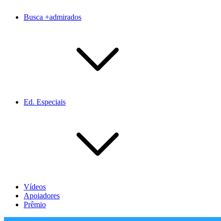
Busca +admirados
Ed. Especiais
Vídeos
Apoiadores
Prêmio