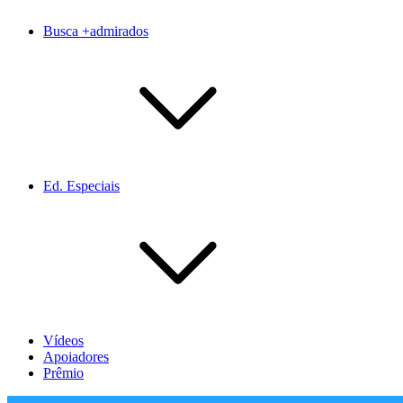
Busca +admirados
Ed. Especiais
Vídeos
Apoiadores
Prêmio