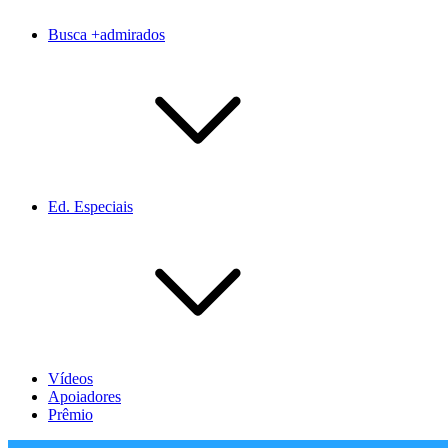
Busca +admirados
Ed. Especiais
Vídeos
Apoiadores
Prêmio