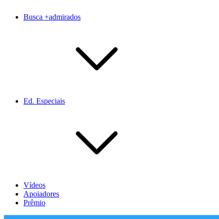
Busca +admirados
Ed. Especiais
Vídeos
Apoiadores
Prêmio